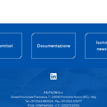
Iscrivi
rnitori
Documentazione
newsl
FAI FILTRI S.r.l.
Strada Provinciale Francesca, 7 - 24040 Pontirolo Nuovo (BG) - Italy
Tel.+39 0363 880024 - Fax.+39 0363 330177
P.IVA: 01585440165 - C.F.: 03507230153