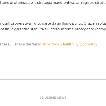
tono di ottimizzare la strategia manutentiva. Un registro strutt
uillità operativa. Tutto parte da un fluido pulito. Grazie a soluzi
possibile garantire stabilità all’intero sistema: proteggere i com
za sull’analisi dei fluidi:
https://www.faifiltri.it/it/contatti/
LE ULTIME NEWS