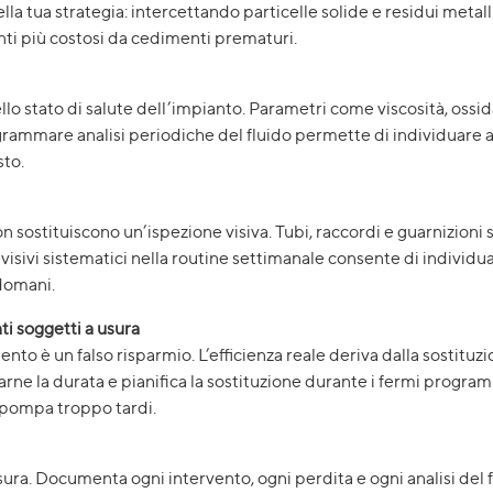
della tua strategia: intercettando particelle solide e residui metal
nti più costosi da cedimenti prematuri.
 dello stato di salute dell’impianto. Parametri come viscosità, os
Programmare analisi periodiche del fluido permette di individuare 
sto.
non sostituiscono un’ispezione visiva. Tubi, raccordi e guarnizion
 visivi sistematici nella routine settimanale consente di individ
 domani.
nti soggetti a usura
o è un falso risparmio. L’efficienza reale deriva dalla sostituzi
imarne la durata e pianifica la sostituzione durante i fermi progra
 pompa troppo tardi.
sura. Documenta ogni intervento, ogni perdita e ogni analisi del 