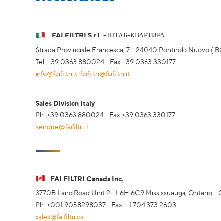
FAI FILTRI S.r.l. - ШТАБ-КВАРТИРА
Strada Provinciale Francesca, 7 - 24040 Pontirolo Nuovo ( BG
Tel. +39 0363 880024 - Fax.+39 0363 330177
info@faifiltri.it
faifiltri@faifiltri.it
Sales Division Italy
Ph. +39 0363 880024 - Fax +39 0363 330177
vendite@faifiltri.it
FAI FILTRI Canada Inc.
3770B Laird Road Unit 2 - L6H 6C9 Mississuauga, Ontario -
Ph. +001 9058298037 - Fax. +1.704.373.2603
sales@faifiltri.ca