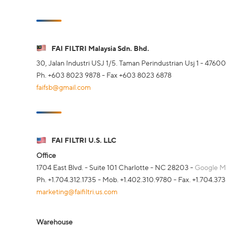
FAI FILTRI Malaysia Sdn. Bhd.
30, Jalan Industri USJ 1/5. Taman Perindustrian Usj 1 - 4760
Ph. +603 8023 9878 - Fax +603 8023 6878
faifsb@gmail.com
FAI FILTRI U.S. LLC
Office
1704 East Blvd. - Suite 101 Charlotte - NC 28203 -
Google M
Ph. +1.704.312.1735 - Mob. +1.402.310.9780 - Fax. +1.704.37
marketing@faifiltri.us.com
Warehouse