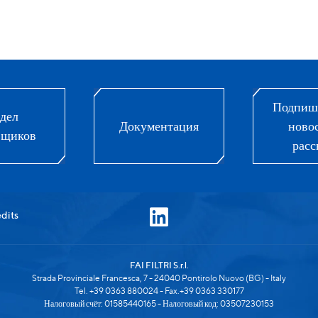
Подпиши
дел
Документация
ново
вщиков
расс
dits
FAI FILTRI S.r.l.
Strada Provinciale Francesca, 7 - 24040 Pontirolo Nuovo (BG) - Italy
Tel. +39 0363 880024 - Fax.+39 0363 330177
Налоговый счёт: 01585440165 - Налоговый код: 03507230153